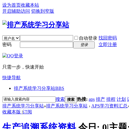
设为首页
收藏本站
开启辅助访问
切换到窄版
找回密码
自动登录
密码
立即注册
登录
只需一步，快速开始
快捷导航
排产系统学习分享站
BBS
搜索
热搜:
aps
排产
排程
计划
搜索
排产系统学习分享站
»
排产系统学习分享站
›
APS学习资料汇总
›
收藏本版
|
订阅
生产追溯系统资料
今日:
0
|
主题