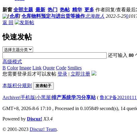
新窗
全部主题
最新
热门
热帖
精华
更多
作者
回复/查看
最后
[
仓库
]
仓库物料预定与进出货等操作
北海散人
2022-5-25
0
101
返 回
快速发帖
还可输入
80
高级模式
B
Color
Image
Link
Quote
Code
Smilies
您需要登录后才可以发帖
登录
|
立即注册
本版积分规则
发表帖子
Archiver
|
手机版
|
小黑屋
|
排产系统学习分享站
(
鲁ICP备20210111
GMT+8, 2026-8-6 17:10
, Processed in 0.105849 second(s), 14 querie
Powered by
Discuz!
X3.4
© 2001-2023
Discuz! Team
.