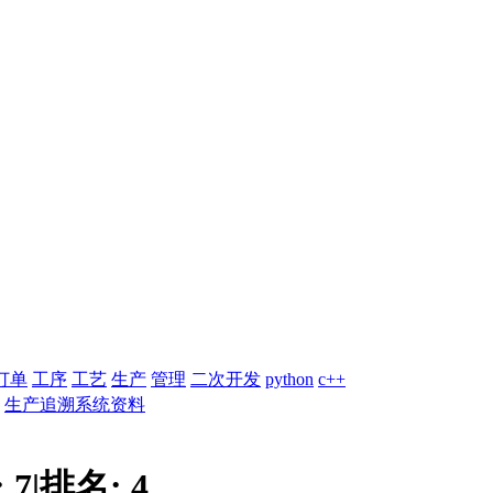
订单
工序
工艺
生产
管理
二次开发
python
c++
生产追溯系统资料
:
7
|
排名:
4