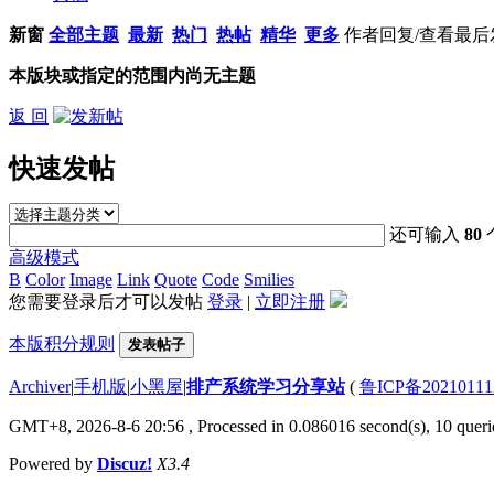
新窗
全部主题
最新
热门
热帖
精华
更多
作者
回复/查看
最后
本版块或指定的范围内尚无主题
返 回
快速发帖
还可输入
80
高级模式
B
Color
Image
Link
Quote
Code
Smilies
您需要登录后才可以发帖
登录
|
立即注册
本版积分规则
发表帖子
Archiver
|
手机版
|
小黑屋
|
排产系统学习分享站
(
鲁ICP备20210111
GMT+8, 2026-8-6 20:56
, Processed in 0.086016 second(s), 10 querie
Powered by
Discuz!
X3.4