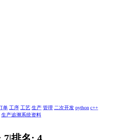
订单
工序
工艺
生产
管理
二次开发
python
c++
生产追溯系统资料
:
7
|
排名:
4