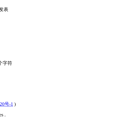
发表
个字符
20号-1
)
s .