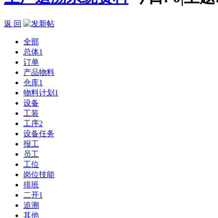
返 回
全部
总体
1
订单
产品物料
仓库
1
物料计划
1
设备
工装
工序
2
设备任务
报工
员工
工位
岗位技能
排班
二开
1
追溯
其他