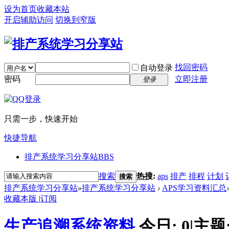
设为首页
收藏本站
开启辅助访问
切换到窄版
找回密码
自动登录
密码
立即注册
登录
只需一步，快速开始
快捷导航
排产系统学习分享站
BBS
搜索
热搜:
aps
排产
排程
计划
搜索
排产系统学习分享站
»
排产系统学习分享站
›
APS学习资料汇总
›
收藏本版
|
订阅
生产追溯系统资料
今日:
0
|
主题