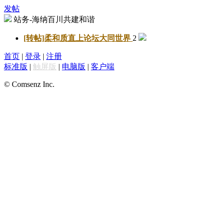
发帖
站务-海纳百川共建和谐
[转帖]柔和质直上论坛
大同世界
2
首页
|
登录
|
注册
标准版
|
触屏版
|
电脑版
|
客户端
© Comsenz Inc.