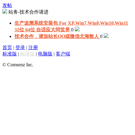
发帖
站务-技术合作请进
生产追溯系统安装包 For XP,Win7,Win8,Win10,Win11
32位 64位 自适应
大同世界
0
技术合作，请加站长QQ或微信
北海散人
0
首页
|
登录
|
注册
标准版
|
触屏版
|
电脑版
|
客户端
© Comsenz Inc.