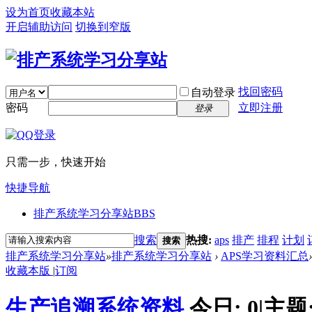
设为首页
收藏本站
开启辅助访问
切换到窄版
找回密码
自动登录
密码
立即注册
登录
只需一步，快速开始
快捷导航
排产系统学习分享站
BBS
搜索
热搜:
aps
排产
排程
计划
搜索
排产系统学习分享站
»
排产系统学习分享站
›
APS学习资料汇总
›
收藏本版
|
订阅
生产追溯系统资料
今日:
0
|
主题