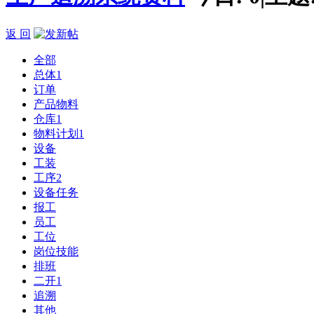
返 回
全部
总体
1
订单
产品物料
仓库
1
物料计划
1
设备
工装
工序
2
设备任务
报工
员工
工位
岗位技能
排班
二开
1
追溯
其他