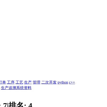
订单
工序
工艺
生产
管理
二次开发
python
c++
生产追溯系统资料
:
7
|
排名:
4