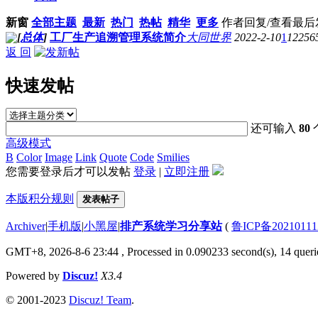
新窗
全部主题
最新
热门
热帖
精华
更多
作者
回复/查看
最后
[
总体
]
工厂生产追溯管理系统简介
大同世界
2022-2-10
1
12256
返 回
快速发帖
还可输入
80
高级模式
B
Color
Image
Link
Quote
Code
Smilies
您需要登录后才可以发帖
登录
|
立即注册
本版积分规则
发表帖子
Archiver
|
手机版
|
小黑屋
|
排产系统学习分享站
(
鲁ICP备20210111
GMT+8, 2026-8-6 23:44
, Processed in 0.090233 second(s), 14 querie
Powered by
Discuz!
X3.4
© 2001-2023
Discuz! Team
.