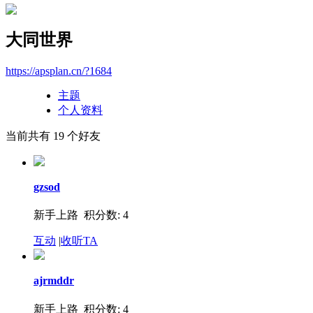
大同世界
https://apsplan.cn/?1684
主题
个人资料
当前共有
19
个好友
gzsod
新手上路 积分数: 4
互动
|
收听TA
ajrmddr
新手上路 积分数: 4