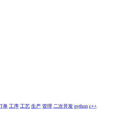
订单
工序
工艺
生产
管理
二次开发
python
c++