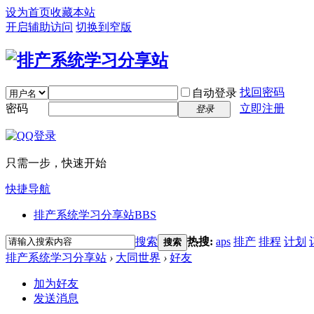
设为首页
收藏本站
开启辅助访问
切换到窄版
找回密码
自动登录
密码
立即注册
登录
只需一步，快速开始
快捷导航
排产系统学习分享站
BBS
搜索
热搜:
aps
排产
排程
计划
搜索
排产系统学习分享站
›
大同世界
›
好友
加为好友
发送消息