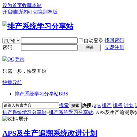
设为首页
收藏本站
开启辅助访问
切换到窄版
找回密码
自动登录
密码
立即注册
登录
只需一步，快速开始
快捷导航
排产系统学习分享站
BBS
搜索
热搜:
aps
排产
排程
计划
搜索
排产系统学习分享站
»
排产系统学习分享站
›
APS及生产追溯系
APS及生产追溯系统改进计划