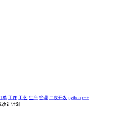
订单
工序
工艺
生产
管理
二次开发
python
c++
统改进计划